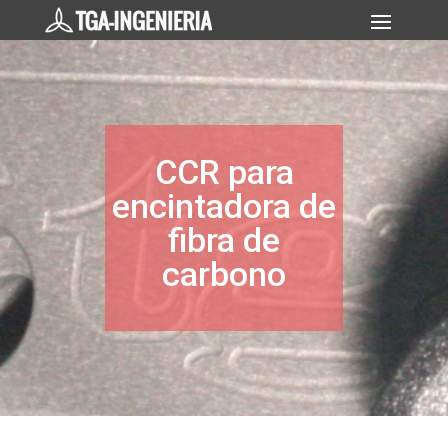
CCR para
encintadora de
fibra de
carbono